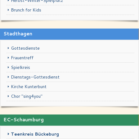
Schaufenster
Herbst-Winter-Spielplatz
Brunch for Kids
Kontakt
Impressum & Datenschutz
Stadthagen
Gottesdienste
Frauentreff
Spielkreis
Dienstags-Gottesdienst
Kirche Kunterbunt
Chor "sing4you"
EC-Schaumburg
Teenkreis Bückeburg