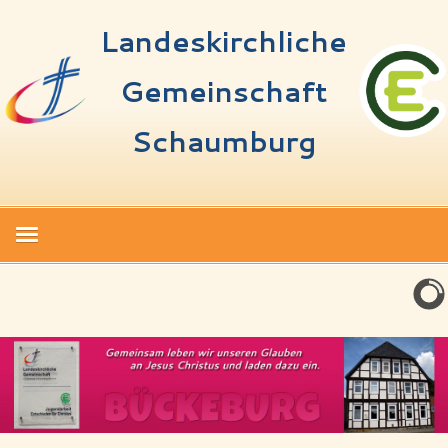
Landeskirchliche
Gemeinschaft
Schaumburg
Start
Termine
Über uns
Spenden